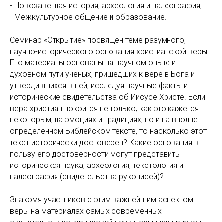
- Новозаветная история, археология и палеография;
- Межкультурное общение и образование.
Семинар «Открытие» посвящён теме разумного,
научно-исторического основания христианской веры.
Его материалы основаны на научном опыте и
духовном пути учёных, пришедших к вере в Бога и
утвердившихся в ней, исследуя научные факты и
исторические свидетельства об Иисусе Христе. Если
вера христиан покоится не только, как это кажется
некоторым, на эмоциях и традициях, но и на вполне
определённом Библейском тексте, то насколько этот
текст исторически достоверен? Какие основания в
пользу его достоверности могут представить
историческая наука, археология, текстология и
палеография (свидетельства рукописей)?
Знакомя участников с этим важнейшим аспектом
веры на материалах самых современных