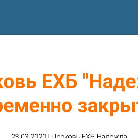
овь ЕХБ "Над
ременно закры
23.03.2020 | Церковь ЕХБ Надежда